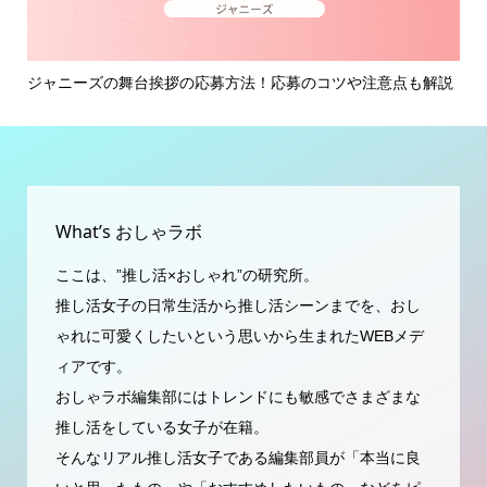
イ
ジャニーズの舞台挨拶の応募方法！応募のコツや注意点も解説
ジ
ミン.
What’s おしゃラボ
ここは、”推し活×おしゃれ”の研究所。
推し活女子の日常生活から推し活シーンまでを、おし
ゃれに可愛くしたいという思いから生まれたWEBメデ
ィアです。
おしゃラボ編集部にはトレンドにも敏感でさまざまな
推し活をしている女子が在籍。
そんなリアル推し活女子である編集部員が「本当に良