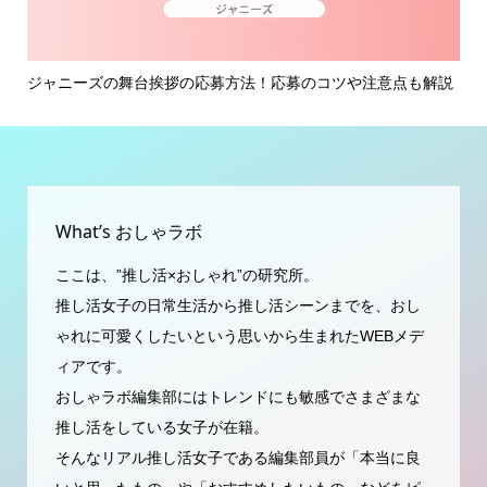
イ
ジャニーズの舞台挨拶の応募方法！応募のコツや注意点も解説
ジ
ミン.
What’s おしゃラボ
ここは、”推し活×おしゃれ”の研究所。
推し活女子の日常生活から推し活シーンまでを、おし
ゃれに可愛くしたいという思いから生まれたWEBメデ
ィアです。
おしゃラボ編集部にはトレンドにも敏感でさまざまな
推し活をしている女子が在籍。
そんなリアル推し活女子である編集部員が「本当に良