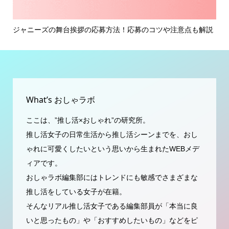
イ
ジャニーズの舞台挨拶の応募方法！応募のコツや注意点も解説
ジ
ミン.
What’s おしゃラボ
ここは、”推し活×おしゃれ”の研究所。
推し活女子の日常生活から推し活シーンまでを、おし
ゃれに可愛くしたいという思いから生まれたWEBメデ
ィアです。
おしゃラボ編集部にはトレンドにも敏感でさまざまな
推し活をしている女子が在籍。
そんなリアル推し活女子である編集部員が「本当に良
いと思ったもの」や「おすすめしたいもの」などをピ