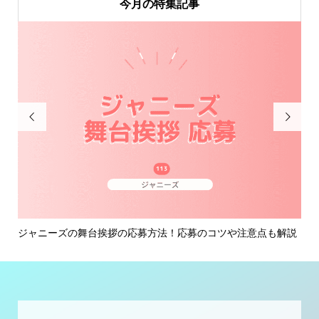
今月の特集記事


イ
ジャニーズの舞台挨拶の応募方法！応募のコツや注意点も解説
ジ
ミン.