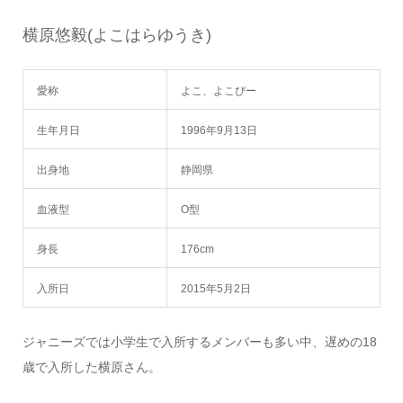
横原悠毅(よこはらゆうき)
愛称
よこ、よこぴー
生年月日
1996年9月13日
出身地
静岡県
血液型
O型
身長
176cm
入所日
2015年5月2日
ジャニーズでは小学生で入所するメンバーも多い中、遅めの18
歳で入所した横原さん。