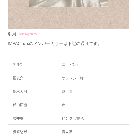
引用:
Instagram
IMPACTorsのメンバーカラーは下記の通りです。
佐藤新
白→ピンク
基俊介
オレンジ→緑
鈴木大河
緑→青
影山拓也
赤
松井奏
ピンク→黄色
横原悠毅
青→紫