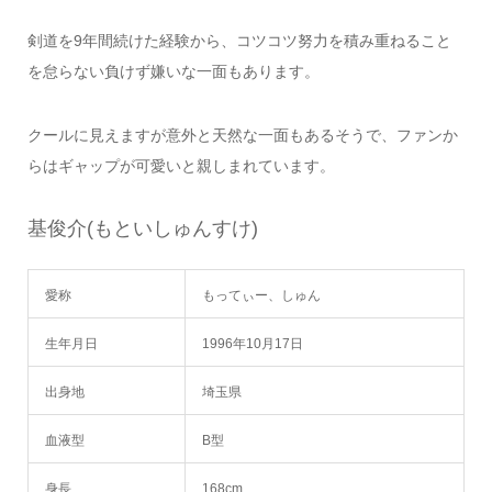
剣道を9年間続けた経験から、コツコツ努力を積み重ねること
を怠らない負けず嫌いな一面もあります。
クールに見えますが意外と天然な一面もあるそうで、ファンか
らはギャップが可愛いと親しまれています。
基俊介(もといしゅんすけ)
愛称
もってぃー、しゅん
生年月日
1996年10月17日
出身地
埼玉県
血液型
B型
身長
168cm