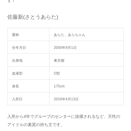
す！
佐藤新(さとうあらた)
愛称
あらた、あらちゃん
生年月日
2000年9月1日
出身地
東京都
血液型
O型
身長
175cm
入所日
2016年4月13日
入所から4年でグループのセンターに抜擢されるなど、天性の
アイドルの素質の持ち主です。