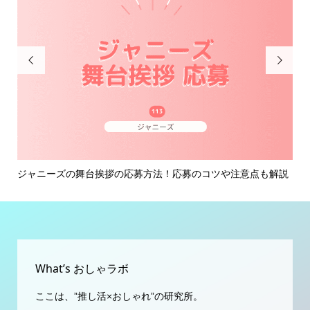


解説
ジャニーズの復活当選とは？当たる方法と当選連絡が来るタイ
ジ
ミン...
も解.
What’s おしゃラボ