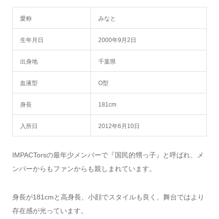
愛称
みなと
生年月日
2000年9月2日
出身地
千葉県
血液型
O型
身長
181cm
入所日
2012年6月10日
IMPACTorsの最年少メンバーで『国民的甥っ子』と呼ばれ、メ
ンバーからもファンからも親しまれています。
身長が181cmと高身長、小顔でスタイルも良く、舞台ではより
存在感が光っています。