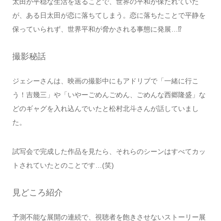
太田が平穏な生活を送ることで、世界の平和が保たれていた
が、ある日太田が恋に落ちてしまう。恋に落ちたことで平静を
保っていられず、世界平和が脅かされる事態に発展…⁉
撮影秘話
ジェシーさんは、映画の撮影中にもアドリブで「一緒に行こ
う！吉幾三」や「いやーごめんごめん、ごめんな西郷隆盛」な
どのギャグを入れ込んでいたと松村北斗さんが話していまし
た。
試写会で完成した作品を見たら、それらのシーンはすべてカッ
トされていたとのことです…(笑)
見どころ紹介
予測不能な展開の連続で、視聴者を飽きさせないストーリー展