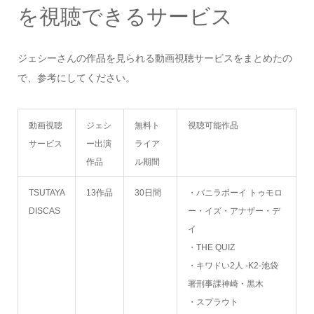
を視聴できるサービス
ジェシーさんの作品を見られる動画視聴サービスをまとめたの
で、参考にしてください。
動画視聴
ジェシ
無料ト
視聴可能作品
サービス
ー出演
ライア
作品
ル期間
TSUTAYA
13作品
30日間
・バニラボーイ トゥモロ
DISCAS
ー・イズ・アナザー・デ
イ
・THE QUIZ
・キワドい2人 -K2-池袋
署刑事課神崎・黒木
・スプラウト