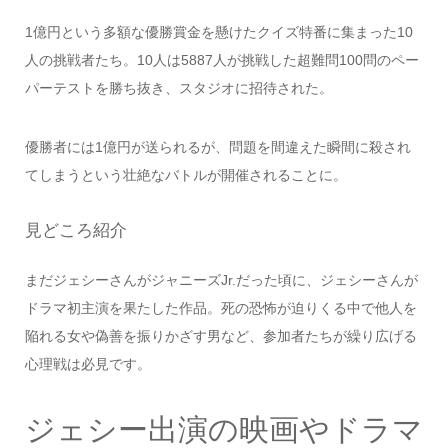
1億円という多額な優勝賞金を懸けたクイズ特番に集まった10
人の挑戦者たち。10人は5887人が挑戦した超難問100問のペー
パーテストを勝ち抜き、スタジオに招待された。
優勝者には1億円が送られるが、問題を間違えた瞬間に殺され
てしまうという壮絶なバトルが開催されることに。
見どころ紹介
まだジェシーさんがジャニーズJr.だった頃に、ジェシーさんが
ドラマ初主演を果たした作品。死の恐怖が迫りくる中で他人を
陥れる女や偽善を振りかざす男など、参加者たちが繰り広げる
心理戦は必見です。
ジェシー出演の映画やドラマ