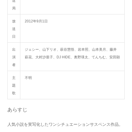
送
局
放
2012年9月1日
送
日
出
ジェシー、山下リオ、萩谷慧悟、岩本照、山本美月、藤井
演
萩花、大村沙亜子、DJ HIDE、奥野瑛太、てんちむ、安田顕
者
主
不明
題
歌
あらすじ
人気小説を実写化したワンシチュエーションサスペンス作品。