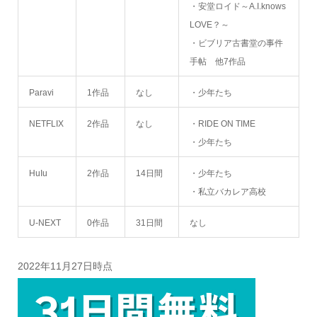
・安堂ロイド～A.I.knows
LOVE？～
・ビブリア古書堂の事件
手帖 他7作品
Paravi
1作品
なし
・少年たち
NETFLIX
2作品
なし
・RIDE ON TIME
・少年たち
HuIu
2作品
14日間
・少年たち
・私立バカレア高校
U-NEXT
0作品
31日間
なし
2022年11月27日時点