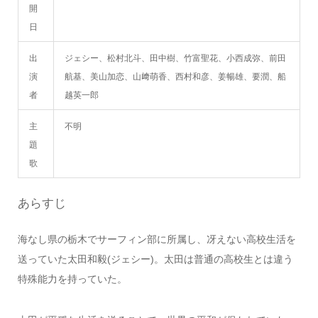
開
日
出
ジェシー、松村北斗、田中樹、竹富聖花、小西成弥、前田
演
航基、美山加恋、山﨑萌香、西村和彦、姜暢雄、要潤、船
者
越英一郎
主
不明
題
歌
あらすじ
海なし県の栃木でサーフィン部に所属し、冴えない高校生活を
送っていた太田和毅(ジェシー)。太田は普通の高校生とは違う
特殊能力を持っていた。