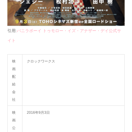
引用:
バニラボーイ トゥモロー・イズ・アナザー・デイ公式サ
イト
映
クロックワークス
画
配
給
会
社
映
2016年9月3日
画
公