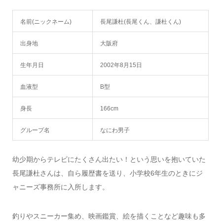
名前(ニックネーム)
長尾謙杜(長尾くん、謙杜くん)
出身地
大阪府
生年月日
2002年8月15日
血液型
B型
身長
166cm
グループ名
なにわ男子
幼少期からテレビにたくさん出たい！という思いを抱いていた
長尾謙杜さんは、自ら履歴書を送り、小学校6年生のときにジ
ャニーズ事務所に入所します。
釣りやスニーカー集め、映画鑑賞、絵を描くことなど趣味も多