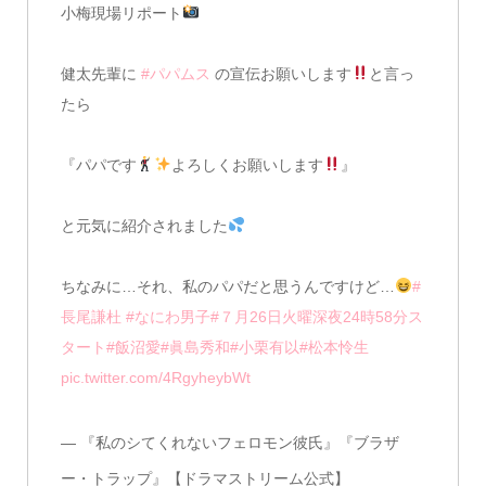
小梅現場リポート
健太先輩に
#パパムス
の宣伝お願いします
と言っ
たら
『パパです
よろしくお願いします
』
と元気に紹介されました
ちなみに…それ、私のパパだと思うんですけど…
#
長尾謙杜
#なにわ男子
#７月26日火曜深夜24時58分ス
タート
#飯沼愛
#眞島秀和
#小栗有以
#松本怜生
pic.twitter.com/4RgyheybWt
— 『私のシてくれないフェロモン彼氏』『ブラザ
ー・トラップ』【ドラマストリーム公式】