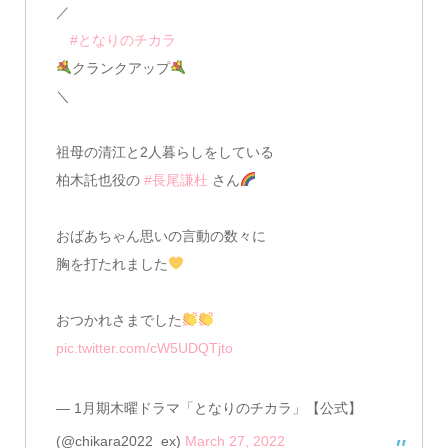
／
#となりのチカラ
クランクアップ
＼
祖母の清江と2人暮らしをしている
柏木託也役の
#長尾謙杜
さん
おばあちゃん思いの言動の数々に
胸を打たれました
おつかれさまでした
pic.twitter.com/cW5UDQTjto
— 1月期木曜ドラマ「となりのチカラ」【公式】
(@chikara2022_ex)
March 27, 2022