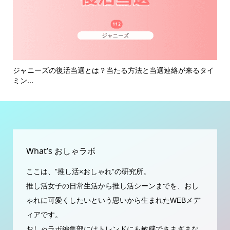
解説
ジャニーズの復活当選とは？当たる方法と当選連絡が来るタイ
ジ
ミン...
も解.
What’s おしゃラボ
ここは、”推し活×おしゃれ”の研究所。
推し活女子の日常生活から推し活シーンまでを、おし
ゃれに可愛くしたいという思いから生まれたWEBメデ
ィアです。
おしゃラボ編集部にはトレンドにも敏感でさまざまな