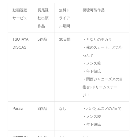
動画視聴
長尾謙
無料ト
視聴可能作品
サービス
杜出演
ライア
作品
ル期間
TSUTAYA
5作品
30日間
・となりのチカラ
DISCAS
・俺のスカート、どこ行
った？
・メンズ校
・年下彼氏
・関西ジャニーズJr.の目
指せ♪ドリームステー
ジ！
Paravi
3作品
なし
・パパとムスメの7日間
・メンズ校
・年下彼氏