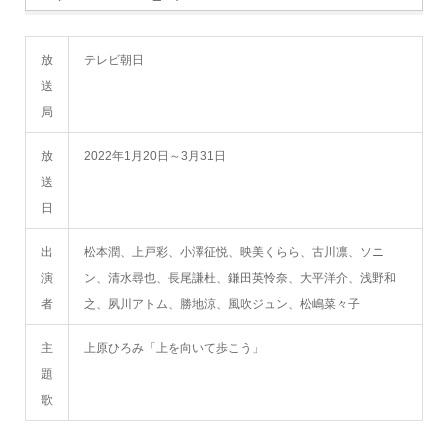
放
テレビ朝日
送
局
放
2022年1月20日～3月31日
送
日
出
松本潤、上戸彩、小澤征悦、映美くらら、古川凛、ソニ
演
ン、清水尋也、長尾謙杜、鎌田英怜奈、大平洋介、浅野和
者
之、夙川アトム、勝地涼、風吹ジュン、松嶋菜々子
主
上原ひろみ「上を向いて歩こう」
題
歌