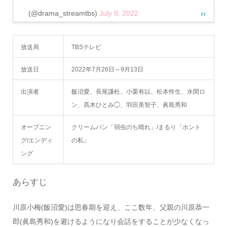
(@drama_streamtbs)
July 8, 2022
放送局
TBSテレビ
放送日
2022年7月26日～9月13日
出演者
飯沼愛、長尾謙杜、小栗有以、松本怜生、水間ロ
ン、髙木ひとみ◯、羽田美智子、眞島秀和
オープニン
クリームパン「弱虫のち晴れ」/まるり「ホント
グ/エンディ
の私」
ング
あらすじ
川原小梅(飯沼愛)は思春期を迎え、ここ数年、父親の川原恭一
郎(眞島秀和)を避けるようになり会話をすることが少なくなっ