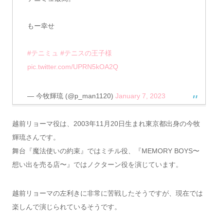
もー幸せ
#テニミュ
#テニスの王子様
pic.twitter.com/UPRN5kOA2Q
— 今牧輝琉 (@p_man1120)
January 7, 2023
越前リョーマ役は、2003年11月20日生まれ東京都出身の今牧
輝琉さんです。
舞台『魔法使いの約束』ではミチル役、『MEMORY BOYS〜
想い出を売る店〜』ではノクターン役を演じています。
越前リョーマの左利きに非常に苦戦したそうですが、現在では
楽しんで演じられているそうです。