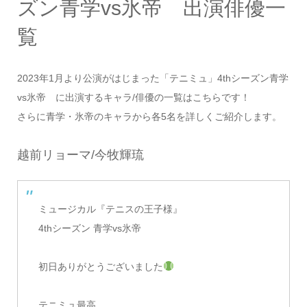
ズン青学vs氷帝 出演俳優一
覧
2023年1月より公演がはじまった「テニミュ」4thシーズン青学
vs氷帝 に出演するキャラ/俳優の一覧はこちらです！
さらに青学・氷帝のキャラから各5名を詳しくご紹介します。
越前リョーマ/今牧輝琉
ミュージカル『テニスの王子様』
4thシーズン 青学vs氷帝
初日ありがとうございました
テニミュ最高。