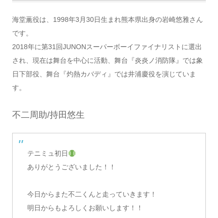
海堂薫役は、1998年3月30日生まれ熊本県出身の岩崎悠雅さん
です。
2018年に第31回JUNONスーパーボーイファイナリストに選出
され、現在は舞台を中心に活動、舞台『炎炎ノ消防隊』では象
日下部役、舞台『灼熱カバディ』では井浦慶役を演じていま
す。
不二周助/持田悠生
テニミュ初日
ありがとうございました！！
今日からまた不二くんと走っていきます！
明日からもよろしくお願いします！！