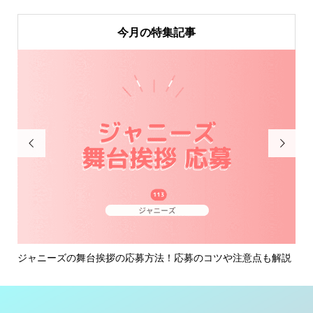
今月の特集記事


解説
ジャニーズの復活当選とは？当たる方法と当選連絡が来るタイ
ジ
ミン...
も解