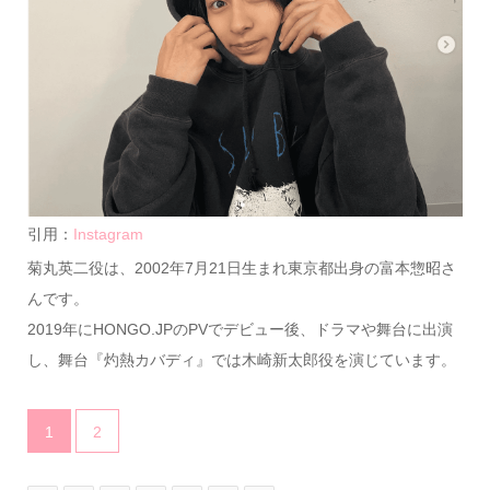
引用：
Instagram
菊丸英二役は、2002年7月21日生まれ東京都出身の富本惣昭さ
んです。
2019年にHONGO.JPのPVでデビュー後、ドラマや舞台に出演
し、舞台『灼熱カバディ』では木崎新太郎役を演じています。
1
2