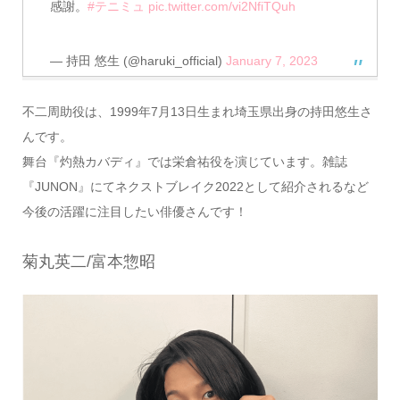
感謝。
#テニミュ
pic.twitter.com/vi2NfiTQuh
— 持田 悠生 (@haruki_official)
January 7, 2023
不二周助役は、1999年7月13日生まれ埼玉県出身の持田悠生さ
んです。
舞台『灼熱カバディ』では栄倉祐役を演じています。雑誌
『JUNON』にてネクストブレイク2022として紹介されるなど
今後の活躍に注目したい俳優さんです！
菊丸英二/富本惣昭