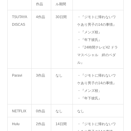
作品
ル期間
TSUTAYA
4作品
30日間
・『ジモトに帰れないワ
DISCAS
ケあり男子の14の事情』
・『メンズ校』
・『年下彼氏』
・『24時間テレビ42 ドラ
マスペシャル 絆のペダ
ル』
Paravi
3作品
なし
・『ジモトに帰れないワ
ケあり男子の14の事情』
・『メンズ校」
・『年下彼氏』
NETFLIX
0作品
なし
なし
HuIu
2作品
14日間
・『ジモトに帰れないワ