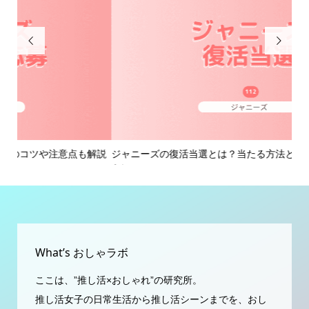


解説
ジャニーズの復活当選とは？当たる方法と当選連絡が来るタイ
ジ
ミン...
も解.
What’s おしゃラボ
ここは、”推し活×おしゃれ”の研究所。
推し活女子の日常生活から推し活シーンまでを、おし