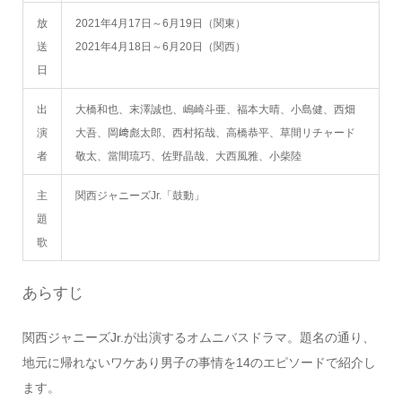
放
2021年4月17日～6月19日（関東）
送
2021年4月18日～6月20日（関西）
日
出
大橋和也、末澤誠也、嶋崎斗亜、福本大晴、小島健、西畑
演
大吾、岡﨑彪太郎、西村拓哉、高橋恭平、草間リチャード
者
敬太、當間琉巧、佐野晶哉、大西風雅、小柴陸
主
関西ジャニーズJr.「鼓動」
題
歌
あらすじ
関西ジャニーズJr.が出演するオムニバスドラマ。題名の通り、
地元に帰れないワケあり男子の事情を14のエピソードで紹介し
ます。