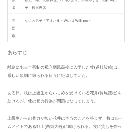
演
原丈一郎、大橋和也、桜田ひより、茅島みずき、福田麻由
者
子、袴田吉彦
主
なにわ男子「アオハル～With U With me～」
題
歌
あらすじ
離島にある全寮制の私立栖鳳高校に入学した牧(道枝駿佑)は、
厳しい規則に縛られる日々に絶望していた。
ある日、牧は上級生からいじめを受けている花井(長尾謙杜)を
助けるが、牧の暴力行為が問題になってしまう。
上級生からの暴力が怖い花井は本当のことを答えず、牧はルー
ムメイトである野上(西畑大吾)に助けられる。牧に貸しを作っ