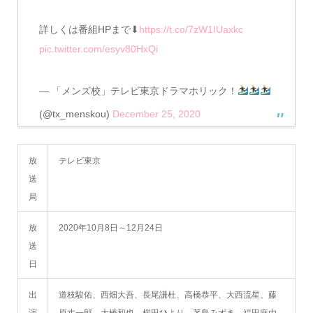
詳しくは番組HPまで⬇
https://t.co/7zW1IUaxkc
pic.twitter.com/esyv80HxQi
— 「メンズ校」テレビ東京ドラマホリック！
(@tx_menskou)
December 25, 2020
放
テレビ東京
送
局
放
2020年10月8日～12月24日
送
日
出
道枝駿佑、西畑大吾、長尾謙杜、高橋恭平、大西流星、藤