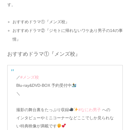
す。
おすすめドラマ①『メンズ校』
おすすめドラマ②『ジモトに帰れないワケあり男子の14の事
情』
おすすめドラマ①『メンズ校』
／
#メンズ校
Blu-ray&DVD-BOX 予約受付中
＼
撮影の舞台裏をたっぷり収録
#なにわ男子
への
インタビューやミニコーナーなどここでしか見られな
い特典映像が満載です