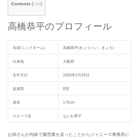
Contents
[
hide
]
高橋恭平のプロフィール
名前(ニックネーム)
高橋恭平(きょうへい、きょろ)
出身地
大阪府
生年月日
2000年2月28日
血液型
B型
身長
176cm
グループ名
なにわ男子
お姉さんが内緒で履歴書を送ったことからジャニーズ事務所に