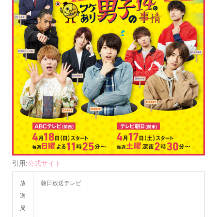
引用:
公式サイト
放
朝日放送テレビ
送
局