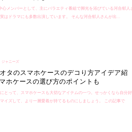
-Zの中心メンバーとして、主にバラエティ番組で脚光を浴びている河合郁人
実はドラマにも多数出演しています。 そんな河合郁人さんが出...
ジャニーズ
オタのスマホケースのデコり方アイデア紹
マホケースの選び方のポイントも
タにとって、スマホケースも大切なアイテムの一つ。せっかくなら自分
マイズして、より一層愛着が持てるものにしましょう。 この記事で